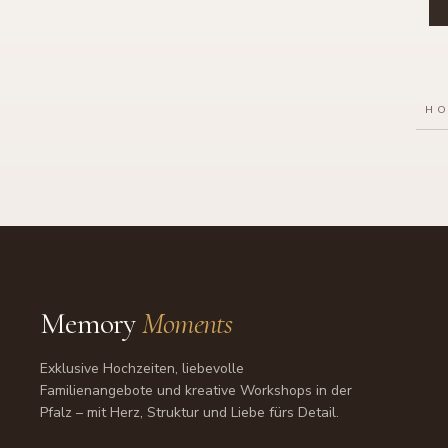
HO
Memory
Moments
Exklusive Hochzeiten, liebevolle
Familienangebote und kreative Workshops in der
Pfalz – mit Herz, Struktur und Liebe fürs Detail.