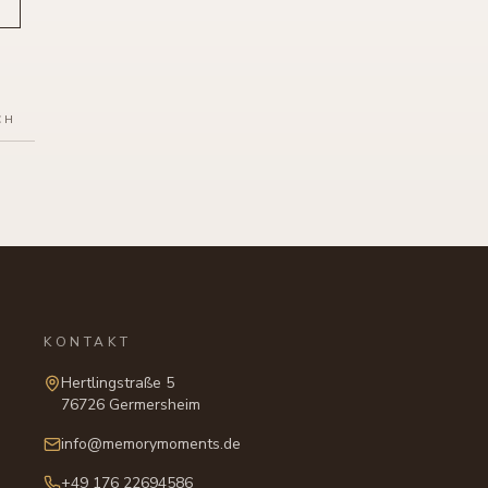
CH
KONTAKT
Hertlingstraße 5
76726 Germersheim
info@memorymoments.de
+49 176 22694586