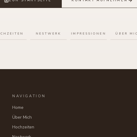
ZUR STARTSEITE
KONTAKT AUFNEHMEN
CHZEITEN
NESTWERK
IMPRESSIONEN
ÜBER MI
NAVIGATION
Home
Über Mich
Hochzeiten
Nestwerk